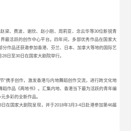
了赵梁、费波、谢欣、赵小刚、周莉亚、念云华等30位新锐青
蹈界最活跃的创作中心平台。四年间，多部优秀作品在国家大
部分作品还获邀参加香港、芬兰、日本、加拿大等地的国际艺
月28日至30日在国家大剧院举行。
艺术节”携手创作，激发香港与内地舞蹈创作交流，进行跨文化地
舞蹈作品《两地书》。汇集内地、香港当下最为活跃的青年编
多元多彩的全新作品。
3日在国家大剧院呈现，并于2018年3月3-4日赴港参加第46届