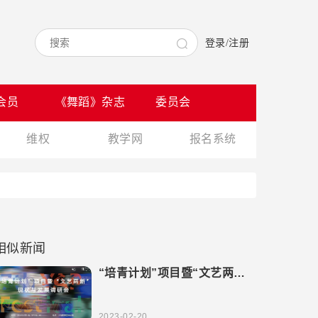
登录/注册
会员
《舞蹈》杂志
委员会
维权
教学网
报名系统
相似新闻
“培青计划”项目暨“文艺两新”
现状与发展调研会在沪圆满召
开
2023-02-20