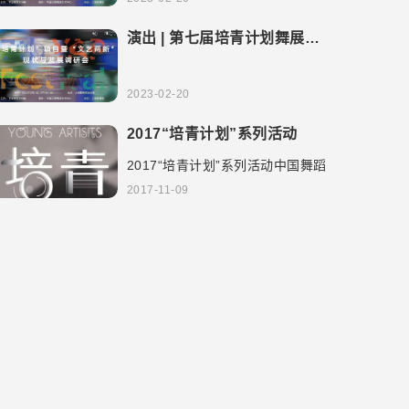
演出 | 第七届培青计划舞展首
演在即！
2023-02-20
2017“培青计划”系列活动
2017“培青计划”系列活动中国舞蹈
家协会中国舞蹈家协会微信号
2017-11-09
CDAonline功能介绍中国舞蹈家协
会官方微信2017-11-092017年“培
青计划”舞蹈营开始报名啦！史上
最全“培青”攻略！14部原创作品首
演（5部展示4部委约5部驻地艺术
家）7天重量级舞蹈营（舞蹈影像
工作坊艺术家面对面创作实务工作
坊）1场国家大剧院舞蹈影像巡礼
小伙伴们期待已久的“舞蹈趴”即将
正式开启！舞蹈营报名详情请见下
方活动时