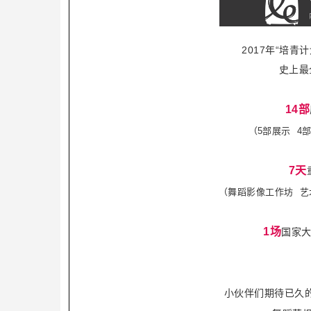
2017年“培青
史上最
14部
（5部展示 4
7天
（舞蹈影像工作坊 艺
1场
国家
小伙伴们期待已久