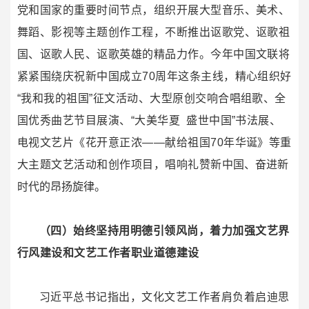
党和国家的重要时间节点，组织开展大型音乐、美术、
舞蹈、影视等主题创作工程，不断推出讴歌党、讴歌祖
国、讴歌人民、讴歌英雄的精品力作。今年中国文联将
紧紧围绕庆祝新中国成立70周年这条主线，精心组织好
“我和我的祖国”征文活动、大型原创交响合唱组歌、全
国优秀曲艺节目展演、“大美华夏 盛世中国”书法展、
电视文艺片《花开意正浓——献给祖国70年华诞》等重
大主题文艺活动和创作项目，唱响礼赞新中
国、奋进新
时代的昂扬旋律。
（四）始终坚持用明德引领风尚，着力加强文艺界
行风建设和文艺工作者职业道德建设
习近平总书记指出，文化文艺工作者肩负着启迪思