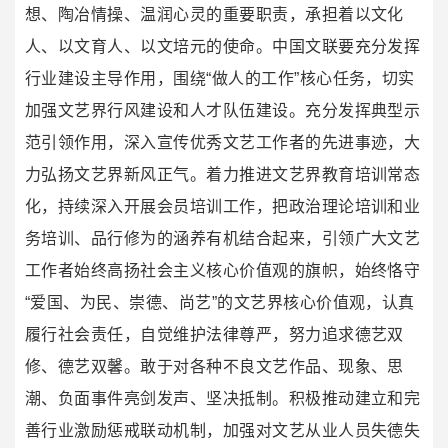
想、陶冶情操、温润心灵的重要职责，承担着以文化
人、以文育人、以文培元的使命。中国文联要充分发挥
行业建设主导作用，围绕“做人的工作”核心任务，切实
加强文艺界行风建设和人才队伍建设。充分发挥典型示
范引领作用，深入宣传优秀文艺工作者的先进事迹，大
力弘扬文艺界新风正气。着力推进文艺界教育培训常态
化，持续深入开展会员培训工作，把政治理论培训和业
务培训、品行修为的涵养有机结合起来，引领广大文艺
工作者始终高扬社会主义核心价值观的旗帜，始终恪守
“爱国、为民、崇德、尚艺”的文艺界核心价值观，认真
履行社会责任，自觉维护法律尊严，努力追求德艺双
修、德艺双馨。敢于对各种不良文艺作品、现象、思
潮、负面事件亮剑发声、坚决抵制。积极推动建立和完
善行业激励惩戒联动机制，加强对文艺从业人员失德失